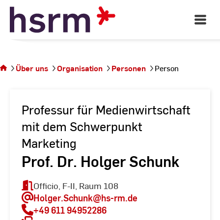
Skip
to
Open
Main
Content
Navigati
Sie
befinden
sich auf
Über uns
Organisation
Personen
Person
der
Seite
Person
Professur für Medienwirtschaft
mit dem Schwerpunkt
Marketing
Prof. Dr. Holger Schunk
Officio, F-II, Raum 108
Holger.Schunk
@hs-rm.de
+49 611 94952286