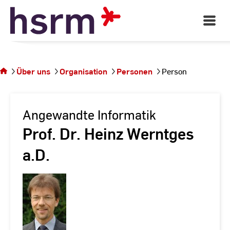
Skip
to
Open
Main
Content
Navigati
Sie
befinden
sich auf
Über uns
Organisation
Personen
Person
der
Seite
Person
Angewandte Informatik
Prof. Dr. Heinz Werntges
a.D.