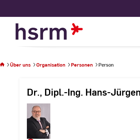
Skip
to
Content
Sie
befinden
sich auf
Über uns
Organisation
Personen
Person
der
Seite
Person
Dr., Dipl.-Ing. Hans-Jürg