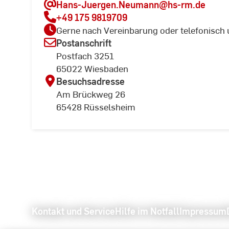
Hans-Juergen.Neumann
@hs-rm.de
+49 175 9819709
Gerne nach Vereinbarung oder telefonisc
Postanschrift
Postfach 3251
65022 Wiesbaden
Besuchsadresse
Am Brückweg 26
65428 Rüsselsheim
Kontakt und Service
Hilfe im Notfall
Impressum