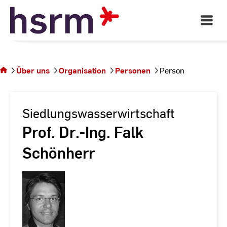
Skip
to
Open
Main
Content
Navigati
Sie
befinden
sich auf
Über uns
Organisation
Personen
Person
der
Seite
Person
Siedlungswasserwirtschaft
Prof. Dr.-Ing. Falk
Schönherr