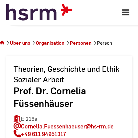
Skip
to
Open
Main
Content
Navigati
Sie
befinden
sich auf
Über uns
Organisation
Personen
Person
der
Seite
Person
Theorien, Geschichte und Ethik
Sozialer Arbeit
Prof. Dr. Cornelia
Füssenhäuser
E 218a
Cornelia.Fuessenhaeuser
@hs-rm.de
+49 611 94951317