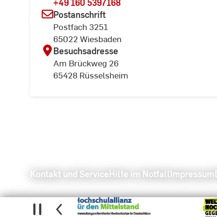
+49 160 5397168
Postanschrift
Postfach 3251
65022 Wiesbaden
Besuchsadresse
Am Brückweg 26
65428 Rüsselsheim
Kontakt und Service
Hilfe im Notfall
Impressum