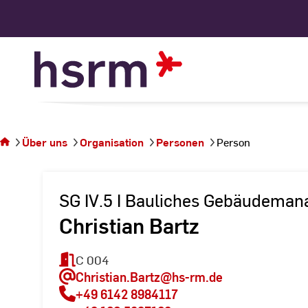
Skip
to
Content
Sie
befinden
sich auf
Über uns
Organisation
Personen
Person
der
Seite
Person
SG IV.5 I Bauliches Gebäudemana
Christian Bartz
C 004
Christian.Bartz
@hs-rm.de
+49 6142 8984117