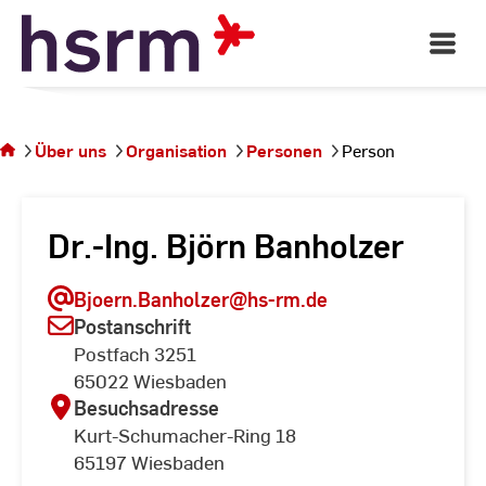
Skip
to
Open
Main
Content
Navigati
Sie
befinden
sich auf
Über uns
Organisation
Personen
Person
der
Seite
Person
Dr.-Ing. Björn Banholzer
Bjoern.Banholzer
@hs-rm.de
Postanschrift
Postfach 3251
65022 Wiesbaden
Besuchsadresse
Kurt-Schumacher-Ring 18
65197 Wiesbaden