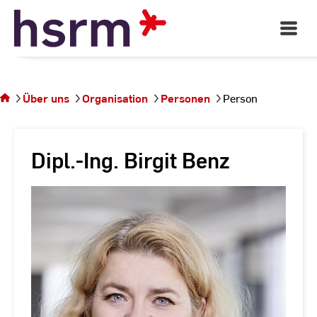
Skip
to
Open
Main
Content
Navigati
Sie
befinden
sich auf
Über uns
Organisation
Personen
Person
der
Seite
Person
Dipl.-Ing. Birgit Benz