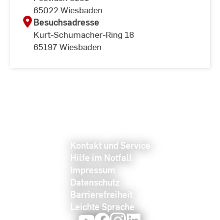
65022 Wiesbaden
Besuchsadresse
Kurt-Schumacher-Ring 18
65197 Wiesbaden
Kontakt und Service
Hilfe im Notfall
Impressum
Datenschutz
Barrierefreiheit
Leichte Sprache
Youtube
Facebook
Instagram
LinkedIn