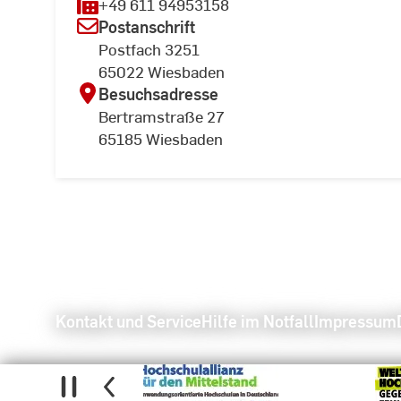
+49 611 94953158
Postanschrift
Postfach 3251
65022 Wiesbaden
Besuchsadresse
Bertramstraße 27
65185 Wiesbaden
Kontakt und Service
Hilfe im Notfall
Impressum