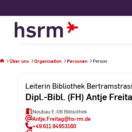
Skip
to
Content
Sie
befinden
sich auf
Über uns
Organisation
Personen
Person
der
Seite
Person
Leiterin Bibliothek Bertramstras
Dipl.-Bibl. (FH) Antje Freit
Neubau E-08 Bibliothek
Antje.Freitag
@hs-rm.de
+49 611 94953160