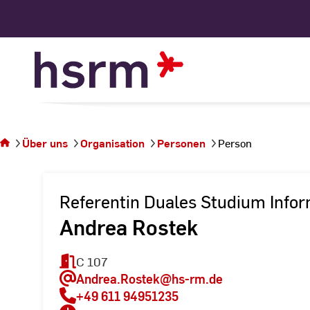
Skip
to
Content
Sie
befinden
sich auf
Über uns
Organisation
Personen
Person
der
Seite
Person
Referentin Duales Studium Infor
Andrea Rostek
C 107
Andrea.Rostek
@hs-rm.de
+49 611 94951235