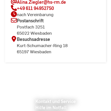
Alina.Ziegler
@hs-rm.de
+49 611 94952750
nach Vereinbarung
Postanschrift
Postfach 3251
65022 Wiesbaden
Besuchsadresse
Kurt-Schumacher-Ring 18
65197 Wiesbaden
Kontakt und Service
Hilfe im Notfall