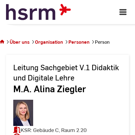
Skip
to
Open
Main
Content
Navigati
Sie
befinden
sich auf
Über uns
Organisation
Personen
Person
der
Seite
Person
Leitung Sachgebiet V.1 Didaktik
und Digitale Lehre
M.A. Alina Ziegler
KSR: Gebäude C, Raum 2.20