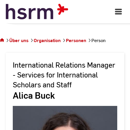
Skip
to
Open
Main
Content
Navigati
Sie
befinden
sich auf
Über uns
Organisation
Personen
Person
der
Seite
Person
International Relations Manager
- Services for International
Scholars and Staff
Alica Buck