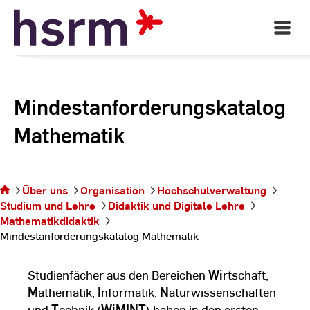
Skip
to
Open
Main
Content
Navigati
Mindestanforderungskatalog
Mathematik
Sie befinden sich auf der
Über uns
Organisation
Hochschulverwaltung
Seite
Studium und Lehre
Didaktik und Digitale Lehre
Mindestanforderungskatalog
Mathematikdidaktik
Mathematik
Mindestanforderungskatalog Mathematik
Studienfächer aus den Bereichen
Wi
rtschaft,
M
athematik,
I
nformatik,
N
aturwissenschaften
und
T
echnik (
WiMINT
) haben in den ersten