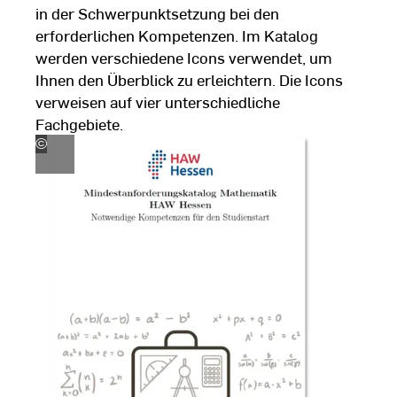
in der Schwerpunktsetzung bei den
erforderlichen Kompetenzen. Im Katalog
werden verschiedene Icons verwendet, um
Ihnen den Überblick zu erleichtern. Die Icons
verweisen auf vier unterschiedliche
Fachgebiete.
©
Didaktik
und
Digitale
Lehre
|
Hochschule
RheinMain