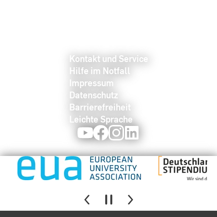
Kontakt und Service
Hilfe im Notfall
Impressum
Datenschutz
Barrierefreiheit
Leichte Sprache
Youtube
Facebook
Instagram
LinkedIn