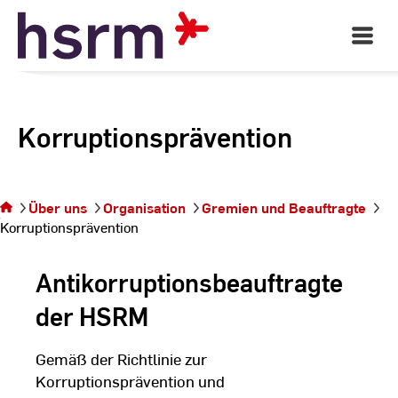
Skip
to
Open
Main
Content
Navigati
Korruptionsprävention
Sie befinden sich auf
Über uns
Organisation
Gremien und Beauftragte
der Seite
Korruptionsprävention
Korruptionsprävention
Antikorruptionsbeauftragte
der HSRM
Gemäß der Richtlinie zur
Korruptionsprävention und