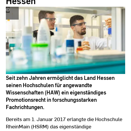
Hessen
©
Andreas
Schlote
(www.andreasschlote.de)
Seit zehn Jahren ermöglicht das Land Hessen
seinen Hochschulen für angewandte
Wissenschaften (HAW) ein eigenständiges
Promotionsrecht in forschungsstarken
Fachrichtungen.
Bereits am 1. Januar 2017 erlangte die Hochschule
RheinMain (HSRM) das eigenständige