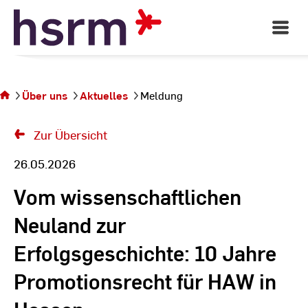
Skip
to
Open
Main
Content
Navigati
Sie
befinden
sich auf
Über uns
Aktuelles
Meldung
der Seite
Meldung
Zur Übersicht
26.05.2026
Vom wissenschaftlichen
Neuland zur
Erfolgsgeschichte: 10 Jahre
Promotionsrecht für HAW in