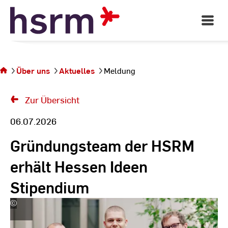
Skip
to
Open
Main
Content
Navigati
Sie
befinden
sich auf
Über uns
Aktuelles
Meldung
der Seite
Meldung
Zur Übersicht
06.07.2026
Gründungsteam der HSRM
erhält Hessen Ideen
Stipendium
©
Hessen
Ideen
|