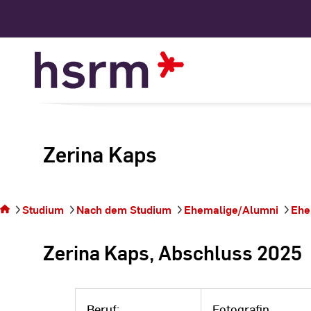
Skip
to
Content
Zerina Kaps
Sie
befinden
sich auf
der
Studium
Nach dem Studium
Ehemalige/Alumni
Ehe
Seite
Zerina
Zerina Kaps, Abschluss 2025
Kaps
Beruf:
Fotografin