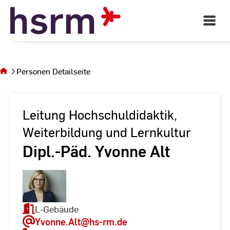
Skip
to
Open
Main
Content
Navigati
Sie
befinden
sich auf
Personen Detailseite
der Seite
Personen
Detailseite
Leitung Hochschuldidaktik,
Weiterbildung und Lernkultur
Dipl.-Päd. Yvonne Alt
L-Gebäude
Yvonne.Alt
@hs-rm.de