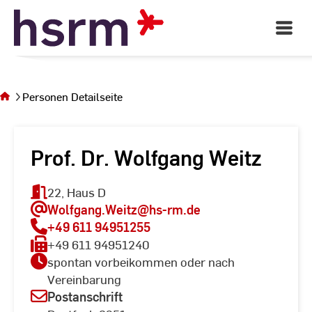
Skip
to
Open
Main
Content
Navigati
Sie
befinden
sich auf
Personen Detailseite
der Seite
Personen
Detailseite
Prof. Dr. Wolfgang Weitz
22, Haus D
Wolfgang.Weitz
@hs-rm.de
+49 611 94951255
+49 611 94951240
spontan vorbeikommen oder nach
Vereinbarung
Postanschrift