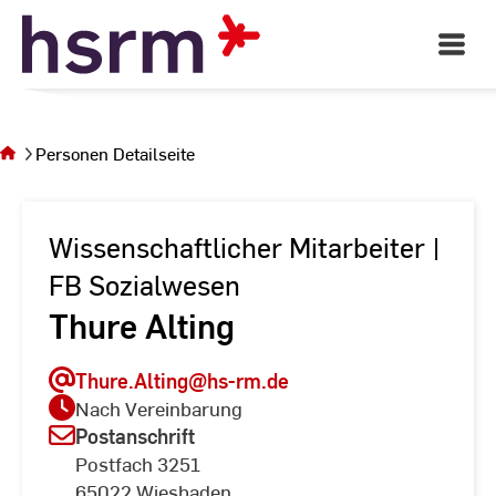
Skip
to
Open
Main
Content
Navigati
Sie
befinden
sich auf
Personen Detailseite
der Seite
Personen
Detailseite
Wissenschaftlicher Mitarbeiter |
FB Sozialwesen
Thure Alting
Thure.Alting
@hs-rm.de
Nach Vereinbarung
Postanschrift
Postfach 3251
65022 Wiesbaden