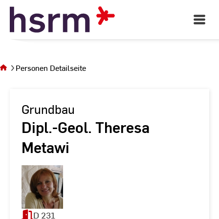
Skip
to
Open
Main
Content
Navigati
Sie
befinden
sich auf
Personen Detailseite
der Seite
Personen
Detailseite
Grundbau
Dipl.-Geol. Theresa
Metawi
D 231