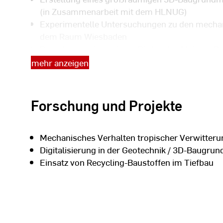
(in Zusammenarbeit mit dem HLNUG)
Experimentelle Untersuchungen zu den mechan
dem Raum Wiesbaden
Rutschungen in tertiären Böden des Mainzer 
Berechnungen)
mehr anzeigen
Experimentelle Untersuchungen in der Versuc
(z.B. Versuche an großmaßstäblichen Gründu
Forschung und Projekte
weitere Themen nach Abstimmung
Mechanisches Verhalten tropischer Verwitter
Digitalisierung in der Geotechnik / 3D-Baugru
Einsatz von Recycling-Baustoffen im Tiefbau