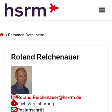
Skip
to
Open
Main
Content
Navigati
Sie
befinden
sich auf
Personen Detailseite
der Seite
Personen
Detailseite
Roland Reichenauer
Roland.Reichenauer
@hs-rm.de
nach Vereinbarung
Postanschrift