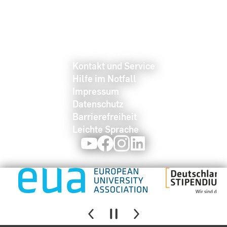
Kontakt und Service
Hilfe im Notfall
Impressum
Datenschutz
Barrierefreiheit
Leichte Sprache
Youtube
Facebook
Instagram
LinkedIn