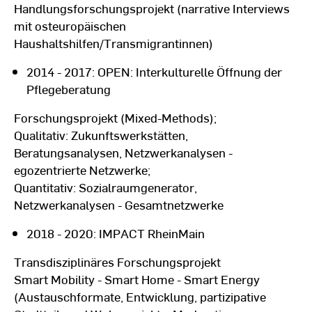
Handlungsforschungsprojekt (narrative Interviews
03. 09. 1987 - 28. 06. 1988
mit osteuropäischen
Fachoberschule für Sozialwesen in
Haushaltshilfen/Transmigrantinnen)
Kaiserslautern - SP: Pädagogik
2014 - 2017: OPEN: Interkulturelle Öffnung der
(Abschluss: Fachhochschulreife)
Pflegeberatung
Forschungsprojekt (Mixed-Methods);
15. 08. 1985 - 14. 07. 1987
Qualitativ: Zukunftswerkstätten,
Berufsfachschule - Höherer Bildungsgang für
Beratungsanalysen, Netzwerkanalysen -
Wirtschaft und Verwaltung in Kaiserslautern
egozentrierte Netzwerke;
(Abschluss: Kaufmännischer Assistent, staatl.
Quantitativ: Sozialraumgenerator,
gepr.)
Netzwerkanalysen - Gesamtnetzwerke
2018 - 2020: IMPACT RheinMain
Transdisziplinäres Forschungsprojekt
Smart Mobility - Smart Home - Smart Energy
(Austauschformate, Entwicklung, partizipative