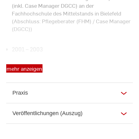
(inkl. Case Manager DGCC) an der
Fachhochschule des Mittelstands in Bielefeld
(Abschluss: Pflegeberater (FHM) / Case Manager
(DGCC))
2001 – 2003
Weiterbildungsstudium Kulturmanagement an
mehr anzeigen
der
Fernuniversität Gesamthochschule Hagen (ohne
Abschluss)
Praxis
ab 01. 04. 2000
Veröffentlichungen (Auszug)
Ausbildung zum JAVA Programmierer
(autodidaktisch)
(Abschluss: SUN Certified JAVA 2 Programmer –