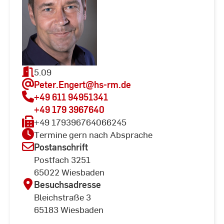
5.09
Peter.Engert
@hs-rm.de
+49 611 94951341
+49 179 3967640
+49 179396764066245
Termine gern nach Absprache
Postanschrift
Postfach 3251
65022 Wiesbaden
Besuchsadresse
Bleichstraße 3
65183 Wiesbaden