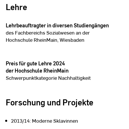
SCPJ 2)
Lehre
01. 03. 1993 - 28. 02. 1997
Lehrbeauftragter in diversen Studiengängen
des Fachbereichs Sozialwesen an der
Studium Sozialarbeit an der
Hochschule RheinMain, Wiesbaden
Hochschule für Sozialwesen Mannheim
Studienschwerpunkt Pädagogik und
Rehabilitation
(Abschluss: Diplom-Sozialarbeiter (FH), staatl.
Preis für gute Lehre 2024
anerkannt)
der Hochschule RheinMain
Schwerpunktkategorie Nachhaltigkeit
01. 10. 1990 - 31. 08. 1992
Forschung und Projekte
Studium Umweltschutz an der
FH Rheinland-Pfalz / Abt. Bingen am Rhein
(ohne Abschluss)
2013/14: Moderne Sklavinnen