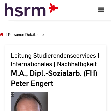
Skip
to
Open
Main
Content
Navigati
Sie
befinden
sich auf
Personen Detailseite
der Seite
Personen
Detailseite
Leitung Studierendenscervices |
Internationales | Nachhaltigkeit
M.A., Dipl.-Sozialarb. (FH)
Peter Engert
©
Peter
Engert
2022