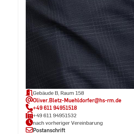
Gebäude B, Raum 158
Oliver.Bletz-Muehldorfer
@hs-rm.de
+49 611 94951518
+49 611 94951532
nach vorheriger Vereinbarung
Postanschrift