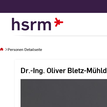
Skip
to
Content
Sie
befinden
sich auf
Personen Detailseite
der Seite
Personen
Detailseite
Dr.-Ing. Oliver Bletz-Mühld