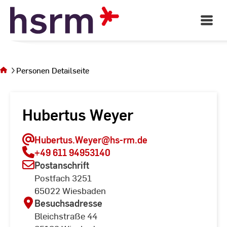
Skip
to
Open
Main
Content
Navigati
Sie
befinden
sich auf
Personen Detailseite
der Seite
Personen
Detailseite
Hubertus Weyer
Hubertus.Weyer
@hs-rm.de
+49 611 94953140
Postanschrift
Postfach 3251
65022 Wiesbaden
Besuchsadresse
Bleichstraße 44