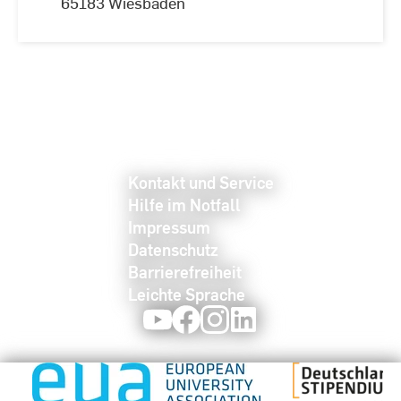
65183 Wiesbaden
Kontakt und Service
Hilfe im Notfall
Impressum
Datenschutz
Barrierefreiheit
Leichte Sprache
Youtube
Facebook
Instagram
LinkedIn