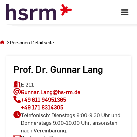
Skip
to
Open
Main
Content
Navigati
Sie
befinden
sich auf
Personen Detailseite
der Seite
Personen
Detailseite
Prof. Dr. Gunnar Lang
E 211
Gunnar.Lang
@hs-rm.de
+49 611 94951365
+49 171 8314305
Telefonisch: Dienstags 9:00-9:30 Uhr und
Donnerstags 9:00-10:00 Uhr, ansonsten
nach Vereinbarung.