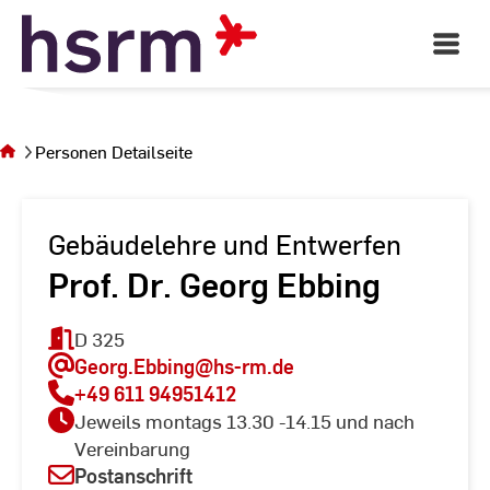
Skip
to
Open
Main
Content
Navigati
Sie
befinden
sich auf
Personen Detailseite
der Seite
Personen
Detailseite
Gebäudelehre und Entwerfen
Prof. Dr. Georg Ebbing
D 325
Georg.Ebbing
@hs-rm.de
+49 611 94951412
Jeweils montags 13.30 -14.15 und nach
Vereinbarung
Postanschrift