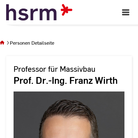
Skip
to
Open
Main
Content
Navigati
Sie
befinden
sich auf
Personen Detailseite
der Seite
Personen
Detailseite
Professor für Massivbau
Prof. Dr.-Ing. Franz Wirth