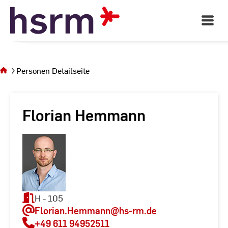
Skip
to
Open
Main
Content
Navigati
Sie
befinden
sich auf
Personen Detailseite
der Seite
Personen
Detailseite
Florian Hemmann
H - 105
Florian.Hemmann
@hs-rm.de
+49 611 94952511