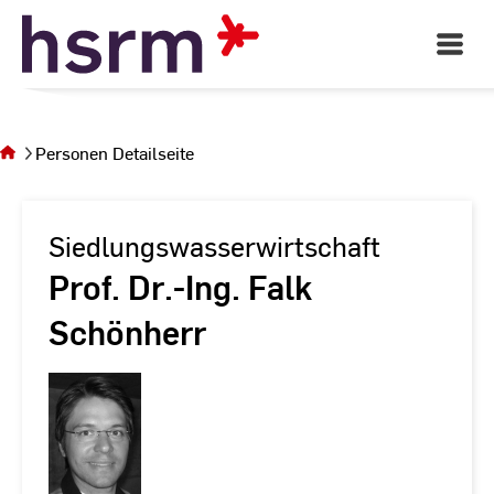
Skip
to
Open
Main
Content
Navigati
Sie
befinden
sich auf
Personen Detailseite
der Seite
Personen
Detailseite
Siedlungswasserwirtschaft
Prof. Dr.-Ing. Falk
Schönherr