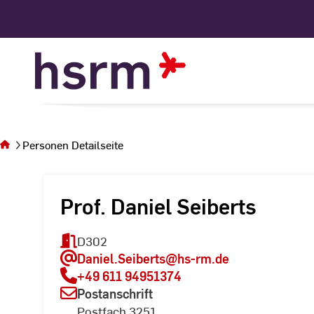
Skip
to
Content
Sie
befinden
sich auf
Personen Detailseite
der Seite
Personen
Detailseite
Prof. Daniel Seiberts
D302
Daniel.Seiberts
@hs-rm.de
+49 611 94951374
Postanschrift
Postfach 3251