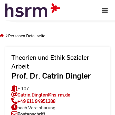
Skip
to
Open
Main
Content
Navigati
Sie
befinden
sich auf
Personen Detailseite
der Seite
Personen
Detailseite
Theorien und Ethik Sozialer
Arbeit
Prof. Dr. Catrin Dingler
E 107
Catrin.Dingler
@hs-rm.de
+49 611 94951388
nach Vereinbarung
Postanschrift