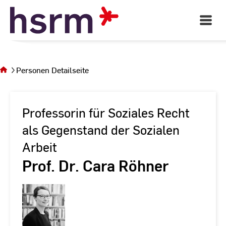
Skip
to
Open
Main
Content
Navigati
Sie
befinden
sich auf
Personen Detailseite
der Seite
Personen
Detailseite
Professorin für Soziales Recht
als Gegenstand der Sozialen
Arbeit
Prof. Dr. Cara Röhner