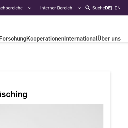
achbereiche
Interner Bereich
Suche
DE
EN
Forschung
Kooperationen
International
Über uns
üsching