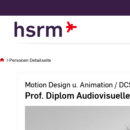
Skip
to
Content
Sie
befinden
sich auf
Personen Detailseite
der Seite
Personen
Detailseite
Motion Design u. Animation / D
Prof. Diplom Audiovisuell