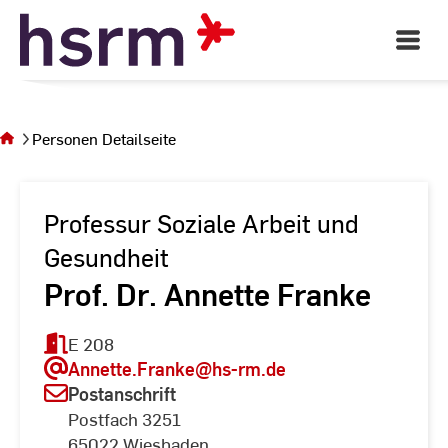
Skip
to
Open
Main
Content
Navigati
Sie
befinden
sich auf
Personen Detailseite
der Seite
Personen
Detailseite
Professur Soziale Arbeit und
Gesundheit
Prof. Dr. Annette Franke
E 208
Annette.Franke
@hs-rm.de
Postanschrift
Postfach 3251
65022 Wiesbaden