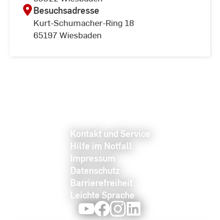
Besuchsadresse
Kurt-Schumacher-Ring 18
65197 Wiesbaden
Kontakt und Service
Hilfe im Notfall
Impressum
Datenschutz
Barrierefreiheit
Leichte Sprache
Youtube
Facebook
Instagram
LinkedIn