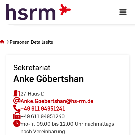
Skip
to
Open
Main
Content
Navigati
Sie
befinden
sich auf
Personen Detailseite
der Seite
Personen
Detailseite
Sekretariat
Anke Göbertshan
27 Haus D
Anke.Goebertshan
@hs-rm.de
+49 611 94951241
+49 611 94951240
mo-fr: 09:00 bis 12:00 Uhr nachmittags
nach Vereinbarung