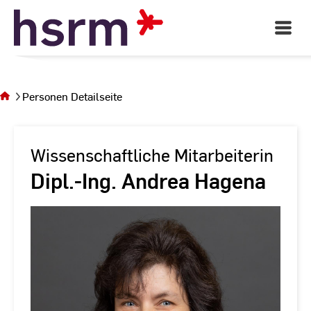
Skip
to
Open
Main
Content
Navigati
Sie
befinden
sich auf
Personen Detailseite
der Seite
Personen
Detailseite
Wissenschaftliche Mitarbeiterin
Dipl.-Ing. Andrea Hagena