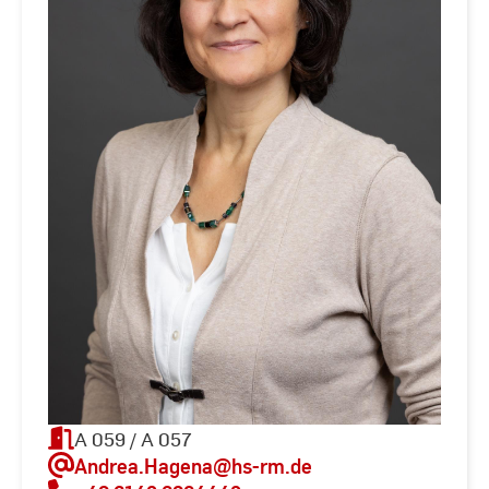
A 059 / A 057
Andrea.Hagena
@hs-rm.de