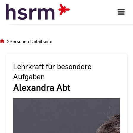
Skip
to
Open
Main
Content
Navigati
Sie
befinden
sich auf
Personen Detailseite
der Seite
Personen
Detailseite
Lehrkraft für besondere
Aufgaben
Alexandra Abt