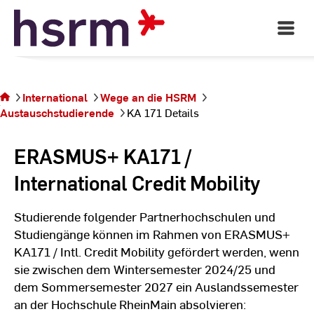
Skip
to
Open
Main
Content
Navigati
Sie
©
St
befinden
St
sich auf
International
Wege an die HSRM
der
Austauschstudierende
KA 171 Details
Seite KA
171
ERASMUS+ KA171 /
Details
International Credit Mobility
Studierende folgender Partnerhochschulen und
Studiengänge können im Rahmen von ERASMUS+
KA171 / Intl. Credit Mobility gefördert werden, wenn
sie zwischen dem Wintersemester 2024/25 und
dem Sommersemester 2027 ein Auslandssemester
an der Hochschule RheinMain absolvieren: