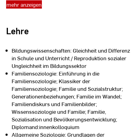
Bereichen
mehr anzeigen
Bildungssoziologie/Bildungswissenschaften und
Familie und private Lebensführung an der JGU, im
Bereich Mikrosoziologie an der Humboldt
Lehre
Universität zu Berlin (HU) und der Technischen
Universität Dresden (TUD)
Bildungswissenschaften: Gleichheit und Differenz
2004:
Abschluss des Magisterstudiums in
in Schule und Unterricht / Reproduktion sozialer
Soziologie (HF), Philosophie (NF) und
Ungleichheit im Bildungssektor
Politikwissenschaften (NF) mit einer
Familiensoziologie: Einführung in die
Abschlussarbeit zum Thema “Wer schreibt das
Familiensoziologie; Klassiker der
Skript? Lebensformen zwischen struktureller
Familiensoziologie; Familie und Sozialstruktur;
Bedingtheit und individueller Gestaltung.
Generationenbeziehungen; Familie im Wandel;
Sozialhistorische Betrachtungen und empirische
Familiendiskurs und Familienbilder;
Analysen”
Wissenssoziologie und Familie; Familie,
1984-1992
: Berufsausbildung und Berufstätigkeit
Sozialisation und Bevölkerungsentwicklung;
als Maler- und Lackiererin und in der
Diplomand:innenkolloquium
Lagerverwaltung
Allgemeine Soziologie: Grundlagen der