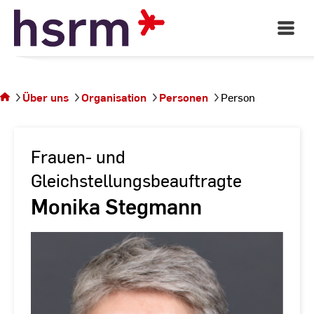
Skip
to
Open
Main
Content
Navigati
Sie
befinden
sich auf
Über uns
Organisation
Personen
Person
der
Seite
Person
Frauen- und
Gleichstellungsbeauftragte
Monika Stegmann