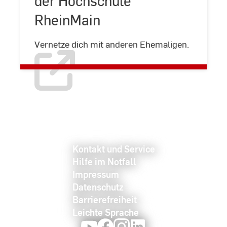
der Hochschule
RheinMain
Ehemaligen-
Netzwerk
der
Vernetze dich mit anderen Ehemaligen.
Hochschule
RheinMain
Kontakt und Service
Hilfe im Notfall
Impressum
Datenschutz
Barrierefreiheit
Leichte Sprache
Youtube
Facebook
Instagram
LinkedIn