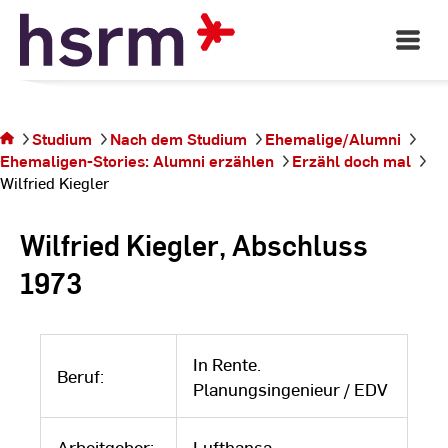
Skip
to
Open
Main
Content
Navigati
Sie
befinden
sich auf
Studium
Nach dem Studium
Ehemalige/Alumni
der
Ehemaligen-Stories: Alumni erzählen
Erzähl doch mal
Seite
Wilfried Kiegler
Wilfried
Kiegler
Wilfried Kiegler, Abschluss
1973
In Rente.
Beruf:
Planungsingenieur / EDV
Arbeitgeber:
Lufthansa