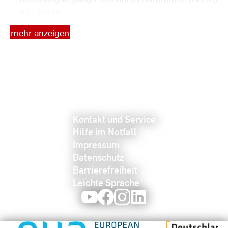
e.V., Berlin
seit 2010: Mitglied der Prüfungskommission für
mehr anzeigen
Wirtschaftsprüfer der Wirtschaftsprüferkammer
seit 2010: Mitglied der Arbeitsgruppe
„Konzernlagebericht“ des Deutschen
Rechnungslegungs Standards Committee (DRSC)
e.V., Berlin
seit 2007: Fachliche Leitung der Aktivitäten der
Vereinigung zur Mitwirkung an der Entwicklung
Kontakt und Service
des Bilanzrechts für Familiengesellschaften
Hilfe im Notfall
(VMEBF) e.V.
Impressum
2011-2021: Mitglied im HGB-Fachausschuss des
Datenschutz
Deutschen Rechnungslegungs Standards
Barrierefreiheit
Committee (DRSC) e.V., Berlin
Leichte Sprache
2008-2014: Mitglied des IFRS Sounding Board
Youtube
Facebook
Instagram
LinkedIn
von Business Europe, Brüssel
2011-2014: Mitglied des Fachbeirats der
Zeitschrift "Bilanzen im Mittelstand"