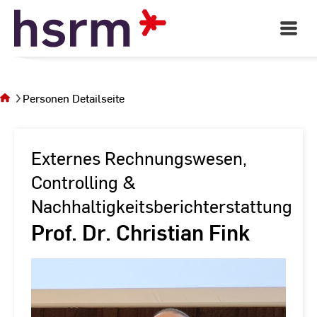
Skip
to
Open
Main
Content
Navigati
Sie
befinden
sich auf
Personen Detailseite
der Seite
Personen
Detailseite
Externes Rechnungswesen,
Controlling &
Nachhaltigkeitsberichterstattung
Prof. Dr. Christian Fink