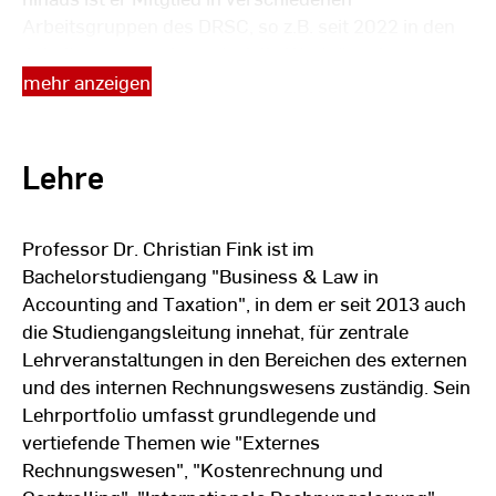
Arbeitsgruppen des DRSC, so z.B. seit 2022 in den
Arbeitsgruppen „Immaterielle Werte“ und
„Klimaberichterstattung“ sowie seit 2010 in der
mehr anzeigen
Arbeitsgruppe „Konzernlagebericht“. Darüber
hinaus beteiligt er sich seit 2022 an der Pilotgruppe
„Nachhaltigkeitsberichterstattung von KMU“, einem
Lehre
Gemeinschaftsprojekt des Rates für Nachhaltige
Entwicklung (RNE) und des DRSC.
Professor Dr. Christian Fink ist im
Christian Fink ist seit 2007 fachlicher Leiter der
Bachelorstudiengang "Business & Law in
Aktivitäten der Vereinigung zur Mitwirkung an der
Accounting and Taxation", in dem er seit 2013 auch
Entwicklung des Bilanzrechts für
die Studiengangsleitung innehat, für zentrale
Familiengesellschaften (VMEBF) e.V., die sich für
Lehrveranstaltungen in den Bereichen des externen
die Berücksichtigung der Belange deutscher
und des internen Rechnungswesens zuständig. Sein
Familienunternehmen bei der Entwicklung
Lehrportfolio umfasst grundlegende und
(inter-)nationaler Normen für die Finanz- und
vertiefende Themen wie "Externes
Nachhaltigkeitsberichterstattung einsetzt. Seit 2010
Rechnungswesen", "Kostenrechnung und
gehört Christian Fink der Prüfungskommission für