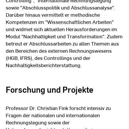
Controlling", "Internationale Rechnungslegung"
Wirtschaftsprüfer der Wirtschaftsprüferkammer
sowie "Abschlusspolitik und Abschlussanalyse".
an.
Darüber hinaus vermittelt er methodische
Kompetenzen im "Wissenschaftlichen Arbeiten"
Zwischen 2007 und 2011 war Christian Fink als
und widmet sich aktuellen Herausforderungen im
Manager Accounting Regulations bei der
Modul "Nachhaltigkeit und Transformation". Zudem
Freudenberg & Co. KG in Weinheim tätig. Von 2008
betreut er Abschlussarbeiten zu allen Themen aus
bis 2014 wirkte er außerdem im IFRS Sounding
den Bereichen des externen Rechnungswesens
Board von Business Europe in Brüssel mit und war
(HGB, IFRS), des Controllings und der
zwischen 2011 und 2014 Mitglied des Fachbeirats
Nachhaltigkeitsberichterstattung.
der Zeitschrift „Bilanzen im Mittelstand“.
Im Jahr 2007 wurde Christian Fink mit summa cum
laude an der Universität Augsburg zum Dr. rer. pol.
Forschung und Projekte
promoviert. Seine Dissertation behandelte das
Thema „Lageberichterstattung und
Erfolgspotenzialanalyse“. Während der
Professor Dr. Christian Fink forscht intensiv zu
Promotionszeit von 2002 bis 2007 war er
Fragen der nationalen und internationalen
wissenschaftlicher Mitarbeiter in Vollzeit am
Rechnungslegung sowie der
Lehrstuhl für Wirtschaftsprüfung & Controlling bei