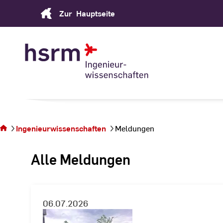
Skip
Zur
Hauptseite
to
Content
Sie
befinden
sich auf
Ingenieurwissenschaften
Meldungen
der Seite
Meldungen
Alle Meldungen
06.07.2026