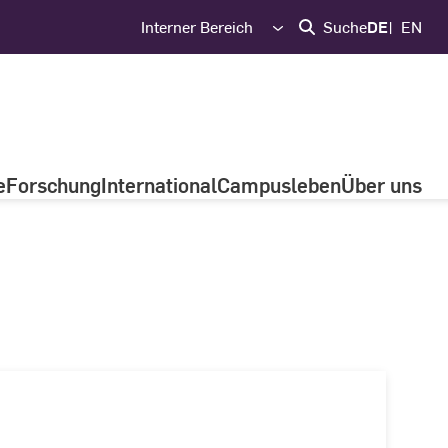
Interner Bereich
Suche
DE
EN
e
Forschung
International
Campusleben
Über uns