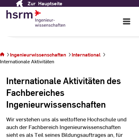
Ingenieurwissenschaften
Zur
Hauptseite
Skip
to
Content
Open
Wir sehen uns auf dem Campus
Main
Rüsselsheim!
Navigati
©
St
Sie befinden
St
sich auf der
Ingenieurwissenschaften
International
Seite
Internationale Aktivitäten
Internationale
Aktivitäten
Internationale Aktivitäten des
Fachbereiches
Ingenieurwissenschaften
Wir verstehen uns als weltoffene Hochschule und
auch der Fachbereich Ingenieurwissenschaften
sieht es als Teil seines Bildungsauftrages an, für