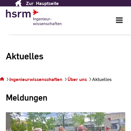
Zur
Hauptseite
Skip
to
Content
Open
Main
Navigati
Aktuelles
Sie
befinden
sich auf
Ingenieurwissenschaften
Über uns
Aktuelles
der Seite
Aktuelles
Meldungen