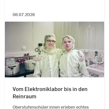
Hessen Ideen Stipendium und werden in
den kommenden sechs Monaten mit einer
finanziellen Förderung und einem
06.07.2026
intensiven Workshop- und
Coachingprogramm bei der Ausarbeitung
ihrer Geschäftsidee unterstützt.
Vom Elektroniklabor bis in den
Reinraum
Oberstufenschüler:innen erleben echtes