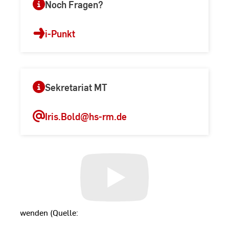
Noch Fragen?
i-Punkt
Sekretariat MT
Iris.Bold
@hs-rm.de
t
zu verwenden (Quelle:
ookie.com
), klicken Sie bitte