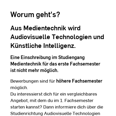
Wir möchten Sie darauf
durch die Annahme dieser
Worum geht's?
Dritte übertragen oder
rt werden könnten. Weitere
den Sie in unserer
Aus Medientechnik wird
ärung
.
Audiovisuelle Technologien und
Künstliche Intelligenz.
Eine Einschreibung im Studiengang
Medientechnik für das erste Fachsemester
ist nicht mehr möglich.
Bewerbungen sind für
höhere Fachsemester
möglich.
Du interessierst dich für ein vergleichbares
Angebot, mit dem du im 1. Fachsemester
starten kannst? Dann informiere dich über die
Studienrichtung Audiovisuelle Technologien