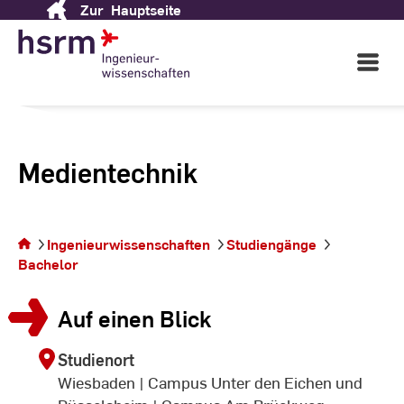
Zur
Hauptseite
Skip
to
Content
Open
Main
Navigati
Medientechnik
Sie
befinden
Ingenieurwissenschaften
Studiengänge
sich auf
Bachelor
der
Seite
Auf einen Blick
Studienort
Wiesbaden | Campus Unter den Eichen und