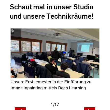
Schaut mal in unser Studio
und unsere Technikräume!
©
MIke
(
Christmann
K
J
2
Unsere Erstsemester in der Einführung zu
H
Image Inpainting mittels Deep Learning
d
S
1/17
Fotodaten
F