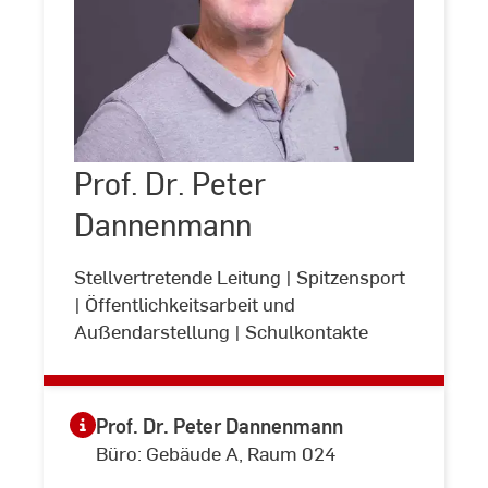
Prof.
Dr.
Peter
Prof. Dr. Peter
©
Andreas
Dannenmann
Schlote
Dannenmann
Stellvertretende Leitung | Spitzensport
| Öffentlichkeitsarbeit und
Außendarstellung | Schulkontakte
Prof. Dr. Peter Dannenmann
Büro: Gebäude A, Raum 024