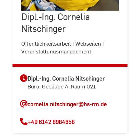
Cornelia
Nitschinger
Dipl.-Ing. Cornelia
©
Andreas
Schlote
Nitschinger
Öffentlichkeitsarbeit | Webseiten |
Veranstaltungsmanagement
Dipl.-Ing. Cornelia Nitschinger
Büro: Gebäude A, Raum 021
cornelia.nitschinger
@hs-rm.de
+49 6142 8984658