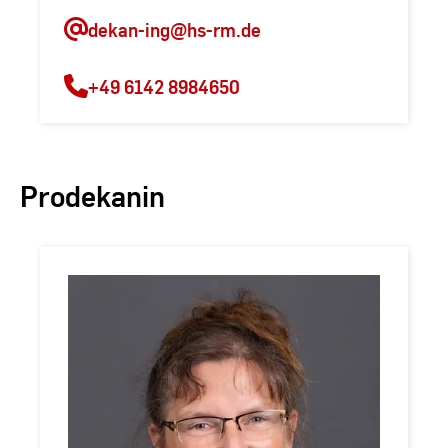
dekan-ing
@hs-rm.de
+49 6142 8984650
Prodekanin