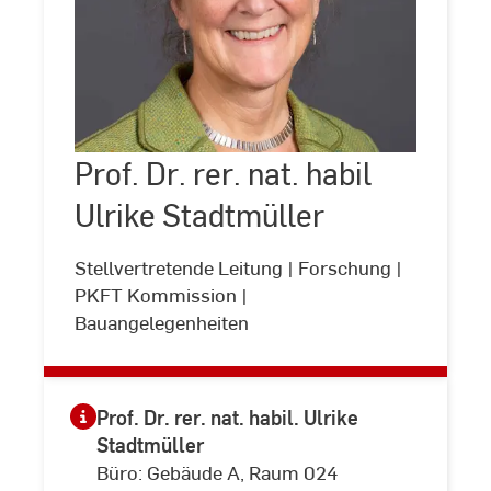
Prof.
Dr.
rer.
Prof. Dr. rer. nat. habil
©
Andreas
nat.
Schlote
habil
Ulrike Stadtmüller
(www.andreasschlote.de)
Ulrike
Stadtmüller
Stellvertretende Leitung | Forschung |
PKFT Kommission |
Bauangelegenheiten
Prof. Dr. rer. nat. habil. Ulrike
Stadtmüller
Büro: Gebäude A, Raum 024