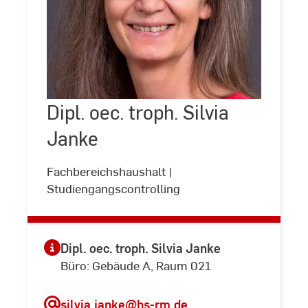
Dipl.
oec.
troph.
Silvia
Dipl. oec. troph. Silvia
©
Andreas
Janke
Schlote
Janke
Fachbereichshaushalt |
Studiengangscontrolling
Dipl. oec. troph. Silvia Janke
Büro: Gebäude A, Raum 021
silvia.janke
@hs-rm.de