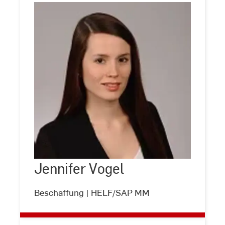
Jennifer
Vogel
Jennifer Vogel
©
Andreas
Schlote
Beschaffung | HELF/SAP MM