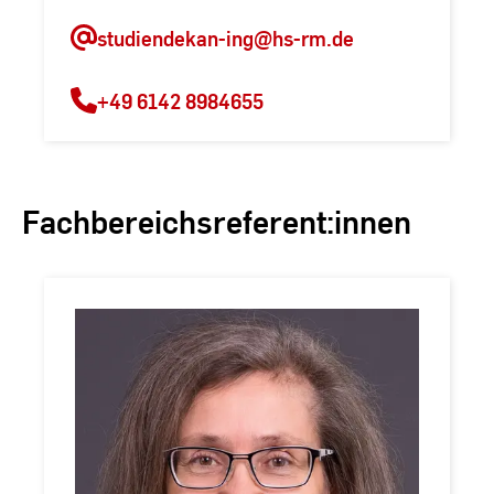
studiendekan-ing
@hs-rm.de
+49 6142 8984655
Fachbereichsreferent:innen