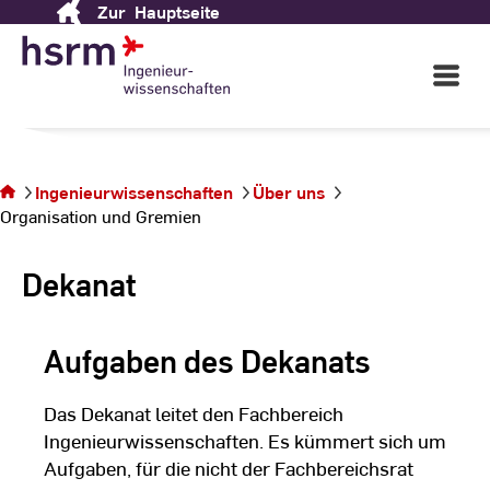
Ingenieurwissenschaften
Zur
Hauptseite
Skip
to
Content
Open
Wir sehen uns auf dem Campus
Main
Rüsselsheim!
Navigati
©
St
Sie befinden
St
sich auf der
Seite
Ingenieurwissenschaften
Über uns
Organisation
Organisation und Gremien
und
Gremien
Dekanat
Aufgaben des Dekanats
Das Dekanat leitet den Fachbereich
Ingenieurwissenschaften. Es kümmert sich um
Aufgaben, für die nicht der Fachbereichsrat