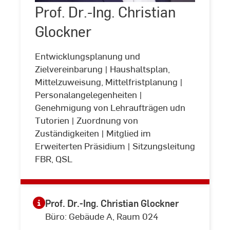
Prof. Dr.-Ing. Christian
©
Andreas
Prof.
Schlote
Dr.-
Glockner
(www.andreasschlote.de)
Ing.
Christian
Entwicklungsplanung und
Glockner
Zielvereinbarung | Haushaltsplan,
Mittelzuweisung, Mittelfristplanung |
Personalangelegenheiten |
Genehmigung von Lehraufträgen udn
Tutorien | Zuordnung von
Zuständigkeiten | Mitglied im
Erweiterten Präsidium | Sitzungsleitung
FBR, QSL
Prof. Dr.-Ing. Christian Glockner
Büro: Gebäude A, Raum 024