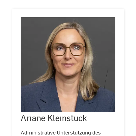
Ariane
Kleinstück
Ariane Kleinstück
©
Andreas
Schlote
(www.andreas-
Administrative Unterstützung des
schlote.de)