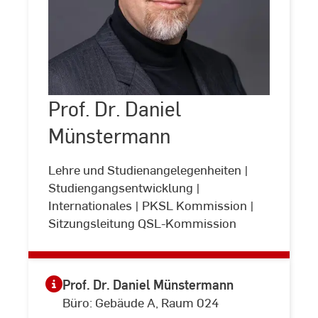
Prof.
Dr.
Daniel
Prof. Dr. Daniel
©
Andreas
Münstermann
Schlote
Münstermann
(www.andreasschlote.de)
Lehre und Studienangelegenheiten |
Studiengangsentwicklung |
Internationales | PKSL Kommission |
Sitzungsleitung QSL-Kommission
Prof. Dr. Daniel Münstermann
Büro: Gebäude A, Raum 024