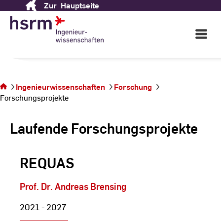
Ingenieurwissenschaften
Zur
Hauptseite
Skip
to
Content
Open
Wir sehen uns auf dem Campus
Main
Rüsselsheim!
Navigati
©
St
St
Sie befinden sich
Ingenieurwissenschaften
Forschung
auf der Seite
Forschungsprojekte
Forschungsprojekte
Laufende Forschungsprojekte
REQUAS
Prof. Dr. Andreas Brensing
2021 - 2027