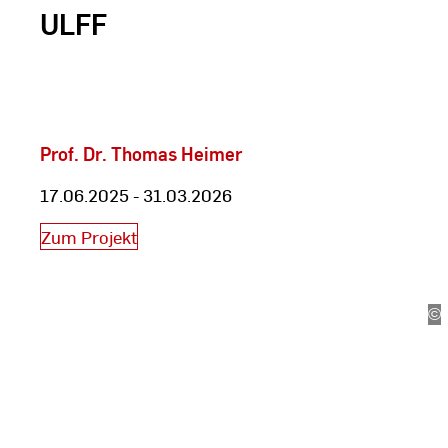
ULFF
Prof. Dr. Thomas Heimer
17.06.2025 - 31.03.2026
Zum Projekt
Abgeschlossene Projekte
©
An
Sc
(w