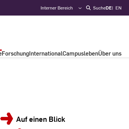
Interner Bereich
Suche
DE
EN
e
Forschung
International
Campusleben
Über uns
Auf einen Blick